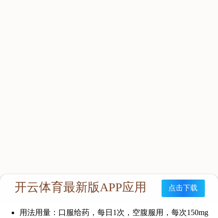
药品名称：通用名称: 艾诺韦林片
英文名称：Ainuovirine Tablets
批准文号：国药准字H20210032
贮藏：避光，不超过30°C密封保存。
成份：成份为艾诺韦林。
性状：本品为白色或类白色片。
适应症：本品适用于与核苷类抗逆转录病毒药物联合使
用，
治疗成人HIV-1感染初治患者。
规格：75mg
用法用量：口服给药，每日1次，空腹服用，每次150mg