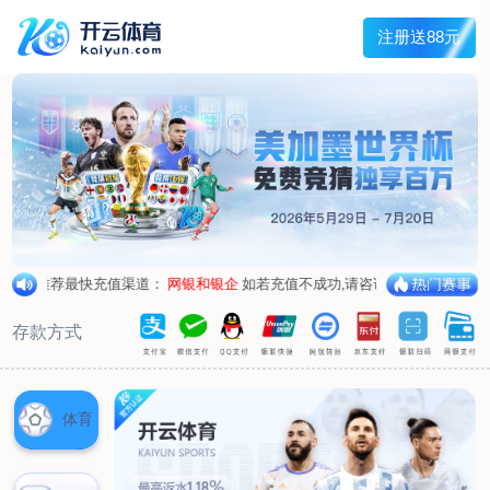
首页
关于我们
核心竞争力
历程&荣誉
发展规划
企业文化
新闻资讯
公司新闻
行业新闻
产品中心
抗病毒
人源蛋白
普药制剂
体外诊断
研发中心
研发概况
研发管线
生产基地
甘泉厂区
刘庄厂区
吴桥厂区