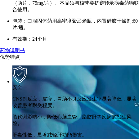
（两片，75mg/片）。本品须与核苷类抗逆转录病毒药物联
合使用。
包装：口服固体药用高密度聚乙烯瓶，内置硅胶干燥剂;60
片/瓶。
有效期：24个月
药物说明书
优势特点
安全
CNS副反应，皮疹，胃肠不良反应发生率显著降低，显著
改善患者耐受程度。
脂代谢影响小，降低心脑血管、脂肪肝等疾病的发生风
险。
肝毒性低，显著减轻肝功能损害。