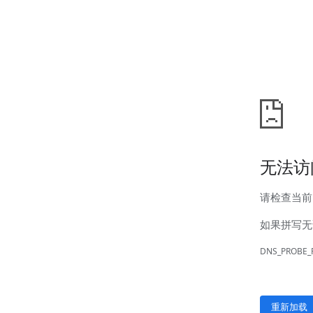
汊河厂区
商务合作
商业合作
CMO
投资者关系
公司公告
投资者互动
人力资源
人才理念
系统培训
艾匠培训计划
福利体系
招贤纳士
首页
关于我们
核心竞争力
历程&荣誉
发展规划
企业文化
新闻资讯