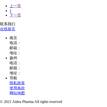
上一页
1
下一页
联系我们
在线留言
南京
电话：
邮箱：
地址：
扬州
电话：
邮箱：
地址：
导航
隐私政策
使用条款
网站地图
© 2021 Aidea Pharma All rights reserved