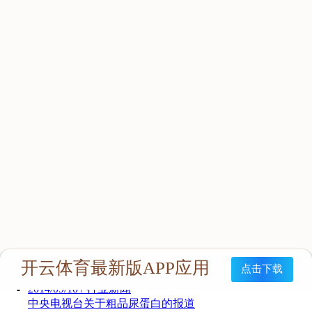
新闻资讯
公司新闻
行业新闻
2016/12/02 / 行业新闻
拟纳入优先审评程序药品注册申请的公示（第十二批）
2014/09/10 / 行业新闻
中央电视台关于粗品尿蛋白的报道