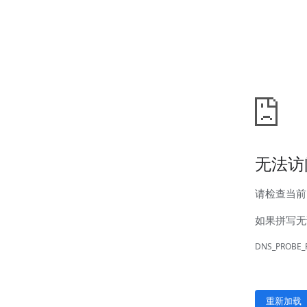
汊河厂区
商务合作
商业合作
CMO
投资者关系
公司公告
投资者互动
人力资源
人才理念
系统培训
艾匠培训计划
福利体系
招贤纳士
首页
关于我们
核心竞争力
历程&荣誉
发展规划
企业文化
新闻资讯