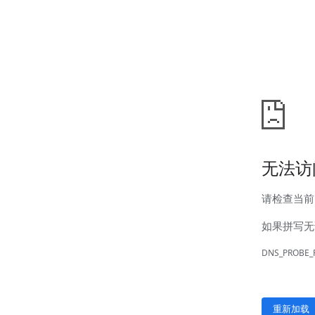
汊河厂区
商务合作
商业合作
CMO
投资者关系
公司公告
投资者互动
人力资源
人才理念
系统培训
艾匠培训计划
福利体系
招贤纳士
首页
关于我们
核心竞争力
历程&荣誉
发展规划
企业文化
新闻资讯