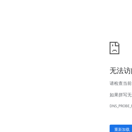
汊河厂区
商务合作
商业合作
CMO
投资者关系
公司公告
投资者互动
人力资源
人才理念
系统培训
艾匠培训计划
福利体系
招贤纳士
首页
关于我们
核心竞争力
历程&荣誉
发展规划
企业文化
新闻资讯